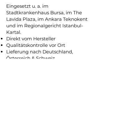
Eingesetzt u. a. im
Stadtkrankenhaus Bursa, im The
Lavida Plaza, im Ankara Teknokent
und im Regionalgericht Istanbul-
Kartal.
Direkt vom Hersteller
Qualitätskontrolle vor Ort
Lieferung nach Deutschland,
Österreich & Schweiz
Wenn Sie aktuell Glasprodukte
beziehen oder Preise vergleichen
möchten, erstelle ich Ihnen gerne
ein unverbindliches
Vergleichsangebot.
#sourcing #türkei #deutschland
#import #export #herstellung
#glas
#produktion