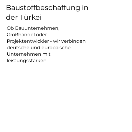
Baustoffbeschaffung in
der Türkei
Ob Bauunternehmen,
Großhandel oder
Projektentwickler - wir verbinden
deutsche und europäische
Unternehmen mit
leistungsstarken
Baustoffherstellern aus der Türkei
und sichern eine stabile
Lieferkette zwischen beiden
Märkten.
Zero Group ist Ihr starker Partner
vor Ort, vertretet Ihre Interessen
direkt bei Herstellern, überwacht
Prozesse und sorgt für eine
reibungslose Abwicklung. Von der
Anfrage bis zur Lieferung an die